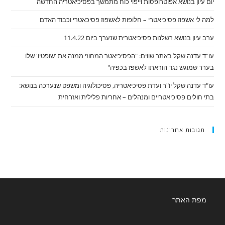
בתי
יום עיון בנושא אפוטרופסות וייפוי כוח מתמשך בפסיכיאטריה החדשה
חולים
פסיכיאטריים
למה לי אשפוז פסיכיאטרי – חלופות לאשפוז פסיכאטרי וכבוד האדם
ומנהלים
–
אחריות
ערב עיון בנושא רשלנות פסיכיאטרית שנערך ביום 11.4.22
פלילית
ואזרחית
עו"ד עדנה שקל באתר שווים: "הפסיכיאטר המחוזי ממנה את 'שופטיו' שלו
בערר שמוגש נגד הוראתו לאשפז בכפיה"
עו"ד עדנה שקל יו"ר ועדת פסיכיאטריה, פסיכולוגיה ומשפט שנערכה בנושא:
בתי חולים פסיכיאטריים ומנהלים – אחריות פלילית ואזרחית
תגובות אחרונות
מפת האתר