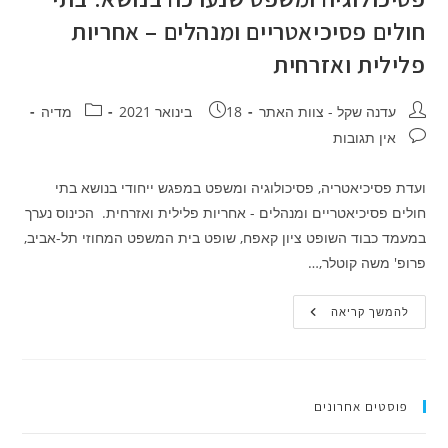
חולים פסיכיאטריים ומנהלים – אחריות
פלילית ואזרחית
מחבר:
פורסם:
קטגוריה:
עדנה שקל - צוות האתר
18 בינואר 2021
מדיה
תגובות:
אין תגובות
ועדת פסיכיאטריה, פסיכולוגיה ומשפט במפגש ייחודי בנושא בתי
חולים פסיכיאטריים ומנהלים - אחריות פלילית ואזרחית. הכינוס נערך
במעמד כבוד השופט ציון קאפח, שופט בית המשפט המחוזי תל-אביב,
פרופ' משה קוטלר,…
עו"ד
להמשך קריאה
עדנה
שקל
יו"ר
ועדת
פסיכיאטריה,
פסיכולוגיה
פוסטים אחרונים
ומשפט
שנערכה
בנושא: