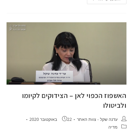
עיון
בנושא
רשלנות
פסיכיאטרית
שנערך
ביום
11.4.22
האשפוז הכפוי לאן – הצידוקים לקיומו
ולביטולו
מחבר:
פורסם:
עדנה שקל - צוות האתר
22 באוקטובר 2020
קטגוריה:
מדיה