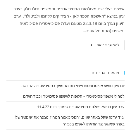
אישים בעלי שם מעולמות הפסיכיאטריה והמשפט נטלו חלק בערב
עיון בנושא "האשפוז הכפוי לאן - הצידוקים לקיומו ולביטולו". ערב
העיון נערך ביום 22.3.18 מטעם ועדת פסיכיאטריה פסיכולוגיה
ומשפט (מחוז תל אביב…
האשפוז
להמשך קריאה
הכפוי
לאן
–
הצידוקים
לקיומו
ולביטולו
פוסטים אחרונים
יום עיון בנושא אפוטרופסות וייפוי כוח מתמשך בפסיכיאטריה החדשה
למה לי אשפוז פסיכיאטרי – חלופות לאשפוז פסיכאטרי וכבוד האדם
ערב עיון בנושא רשלנות פסיכיאטרית שנערך ביום 11.4.22
עו"ד עדנה שקל באתר שווים: "הפסיכיאטר המחוזי ממנה את 'שופטיו' שלו
בערר שמוגש נגד הוראתו לאשפז בכפיה"