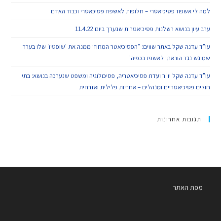
למה לי אשפוז פסיכיאטרי – חלופות לאשפוז פסיכאטרי וכבוד האדם
ערב עיון בנושא רשלנות פסיכיאטרית שנערך ביום 11.4.22
עו"ד עדנה שקל באתר שווים: "הפסיכיאטר המחוזי ממנה את 'שופטיו' שלו בערר
שמוגש נגד הוראתו לאשפז בכפיה"
עו"ד עדנה שקל יו"ר ועדת פסיכיאטריה, פסיכולוגיה ומשפט שנערכה בנושא: בתי
חולים פסיכיאטריים ומנהלים – אחריות פלילית ואזרחית
תגובות אחרונות
מפת האתר