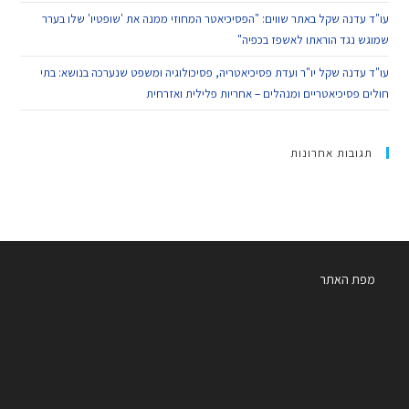
עו"ד עדנה שקל באתר שווים: "הפסיכיאטר המחוזי ממנה את 'שופטיו' שלו בערר
שמוגש נגד הוראתו לאשפז בכפיה"
עו"ד עדנה שקל יו"ר ועדת פסיכיאטריה, פסיכולוגיה ומשפט שנערכה בנושא: בתי
חולים פסיכיאטריים ומנהלים – אחריות פלילית ואזרחית
תגובות אחרונות
מפת האתר